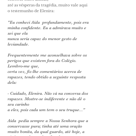
até as vésperas da tragédia, muito vale aqui
o teste­munho de Elenira:
"Eu conheci Aída profundamente, pois era
mi­nha confidente. Eu a admirava muito e
sei que ela
nunca
seria capaz do menor gesto de
leviandade.
Frequentemente me aconselhava sobre os
perigos que existem fora do Colégio.
Lembro-me que,
certa vez, fiz-lhe comentários acerca de
rapazes, tendo obtido a seguinte resposta
dela:
- Cuidado, Elenira. Não vá na conversa dos
rapazes. Mostre-se indiferente e não dê o
seu carinho
a eles,
pois cada um tem o seu truque..."
Aída pedia sempre a Nossa Senhora que a
con­servasse pura; tinha até uma oração
muito bonita, da qual guardo, até hoje, a