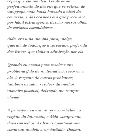
cópia que ela me deu. Lem­bro-me
perfeitamente do dia em que se retirou de
um grupo onde havia baixado o nível da
conversa, e das ocasiões em que procurava,
por hábil estratagema, desviar nossos olhos
de cartazes escandalosos.
Aída era uma menina pura, meiga,
querida de todos que a cercavam, preferida
das Irmãs, que tinham admiração por ela.
Quando eu estava para resolver um
problema (falo de matemática), recorria a
ela. A respeito de outros problemas,
também os sabia resolver da me­lhor
maneira possível, deixando-me sempre
aliviada.
A princípio, eu era um pouco rebelde ao
regime do Internato, e Aída sempre me
dava conselhos. As Irmãs apontavam-na
como um modelo a ser imitado. Diziam: