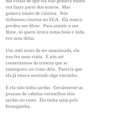
das coisas de que ela não gostava muito
era fazer parte dos teatros. Mas
gostava muito de cinema. Nós
tínhamos cinema no EGA. Ela nunca
perdeu um filme. Para assistir a um
filme, só quem tirava notas boas e Aída
era uma delas.
Um mês antes da ser assassinada, ela
nos fez uma visita. E nós até
comentamos da tristeza que se
estampava no rosto dela. Parecia que
ela já estava sentindo algo estranho.
E ela não tinha sardas. Geralmente as
pessoas de cabelos vermelhos têm
sardas no rosto. Ela tinha uma pele
branquinha.
Aída gostava muito de pular corda. Na
hora do recreio, ou ela ficava no banco