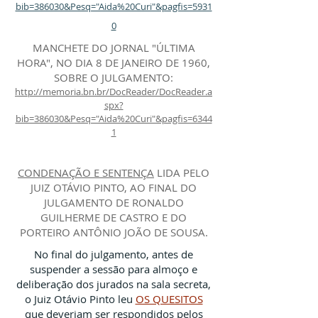
bib=386030&Pesq="Aida%20Curi"&pagfis=5931
0
MANCHETE DO JORNAL "ÚLTIMA
HORA", NO DIA 8 DE JANEIRO DE 1960,
SOBRE O JULGAMENTO:
http://memoria.bn.br/DocReader/DocReader.a
spx?
bib=386030&Pesq="Aida%20Curi"&pagfis=6344
1
CONDENAÇÃO E SENTENÇA
LIDA PELO
JUIZ OTÁVIO PINTO, AO FINAL DO
JULGAMENTO DE RONALDO
GUILHERME DE CASTRO E DO
PORTEIRO ANTÔNIO JOÃO DE SOUSA.
No final do julgamento, antes de
suspender a sessão para almoço e
deliberação dos jurados na sala secreta,
o Juiz Otávio Pinto leu
OS QUESITOS
que deveriam ser respondidos pelos