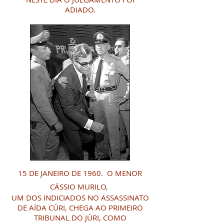
ADIADO.
15 DE JANEIRO DE 1960. O MENOR
CÁSSIO MURILO,
UM DOS INDICIADOS NO ASSASSINATO
DE AÍDA CÚRI, CHEGA AO PRIMEIRO
TRIBUNAL DO JÚRI, COMO