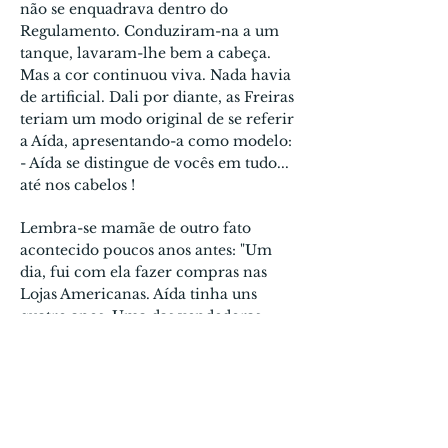
não se enquadrava dentro do
Regulamento. Conduziram-na a um
tanque, lavaram-lhe bem a cabeça.
Mas a cor continuou viva. Nada havia
de artificial. Dali por diante, as Freiras
teriam um modo original de se referir
a Aída, apresentando-a como modelo:
- Aída se distingue de vocês em tudo...
até nos cabelos !
Lembra-se mamãe de outro fato
acontecido poucos anos antes: "Um
dia, fui com ela fazer compras nas
Lojas Americanas. Aída tinha uns
quatro anos. Uma das vendedoras,
vendo-a com seus cachinhos louros,
perguntou: esta é a Shirley
Temple?
Trata- se de uma criança
artista da década de trinta conhecida
por seus cabelos louros