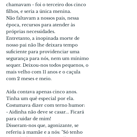
chama­vam - foi o terceiro dos cinco
filhos, e seria a única menina.
Não faltavam a nossos pais, nessa
época, recursos para atender às
próprias necessidades.
Entretanto, a inopinada morte de
nosso pai não lhe deixara tempo
suficiente para providenciar uma
segurança para nós, nem um mínimo
sequer. Deixou-­nos todos pequenos, o
mais velho com 11 anos e o caçula
com 2 meses e meio.
Aída contava apenas cinco anos.
Tinha um quê especial por ela.
Costuma­va dizer com terno humor:
- Aidinha não deve se casar... Ficará
para cuidar de mim!
Disseram-nos que, agonizante, se
referiu à ma­mãe e a nós: "Só tenho